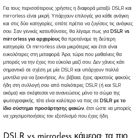
Για τους περισσότερους χρήστες η διαφορά μεταξύ DSLR και
mirrorless είναι μικρή. Υπάρχουν επιλογές για κάθε ανάγκη
και στις δύο κατηγορίες, οπότε πρέπει να ζυγίσεις τις ανάγκες
DSLR vs
σου. Σαν γενικές κατευθύνσεις, θα λέγαμε πως για
mirrorless για αρχαρίους
θα προτείναμε τη δεύτερη
κατηγορία. Οι mirrorless είναι μικρότερες και έτσι είναι
ευκολότερες στη μεταφορά. Άρα, τώρα που μαθαίνεις θα
μπορείς να την έχεις πιο εύκολα μαζί σου. Δεν χάνεις κάτι
σημαντικό σε σχέση με μία DSLR και υπάρχουν πολλά
μοντέλα για να ξεκινήσεις. Αν, βέβαια, έχεις αρκετούς φακούς
ήδη στη συλλογή σου από παλιότερες DSLR (ή και SLR
ακόμα) και σκέφτεσαι να ανανεώσεις μόνο το σώμα της
DSLR με το
φωτογραφικής, τότε είναι καλύτερο να πας σε
ίδιο σύστημα προσάρτησης φακών
, έτσι ώστε να μπορείς
να χρησιμοποιήσεις τον εξοπλισμό που έχεις ήδη.
DSLR vs mirrorless κάμερα: τα πιο