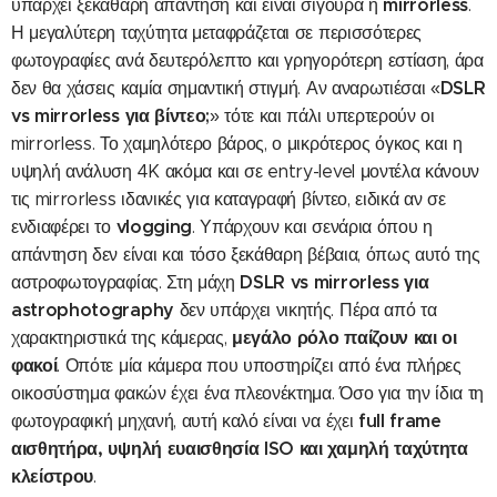
mirrorless
υπάρχει ξεκάθαρη απάντηση και είναι σίγουρα η
.
Η μεγαλύτερη ταχύτητα μεταφράζεται σε περισσότερες
φωτογραφίες ανά δευτερόλεπτο και γρηγορότερη εστίαση, άρα
DSLR
δεν θα χάσεις καμία σημαντική στιγμή. Αν αναρωτιέσαι «
vs mirrorless για βίντεο;
» τότε και πάλι υπερτερούν οι
mirrorless. Το χαμηλότερο βάρος, ο μικρότερος όγκος και η
υψηλή ανάλυση 4K ακόμα και σε entry-level μοντέλα κάνουν
τις mirrorless ιδανικές για καταγραφή βίντεο, ειδικά αν σε
vlogging
ενδιαφέρει το
. Υπάρχουν και σενάρια όπου η
απάντηση δεν είναι και τόσο ξεκάθαρη βέβαια, όπως αυτό της
DSLR vs mirrorless για
αστροφωτογραφίας. Στη μάχη
astrophotography
δεν υπάρχει νικητής. Πέρα από τα
μεγάλο ρόλο παίζουν και οι
χαρακτηριστικά της κάμερας,
φακοί
. Οπότε μία κάμερα που υποστηρίζει από ένα πλήρες
οικοσύστημα φακών έχει ένα πλεονέκτημα. Όσο για την ίδια τη
full frame
φωτογραφική μηχανή, αυτή καλό είναι να έχει
αισθητήρα, υψηλή ευαισθησία ISO και χαμηλή ταχύτητα
κλείστρου
.