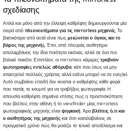
σχεδίασης
Απλά και μόνο από την έλλειψη καθρέφτη δημιουργούνται μία
πλεονεκτήματα για τις mirrorless μηχανές
σειρά από
. Το
μειώνεται ο όγκος και το
βασικότερο από αυτά είναι πως
βάρος της μηχανής
. Έτσι, από πλευράς αισθητήρα
απολαμβάνεις την ίδια ποιότητα εικόνας, αλλά σε ένα πιο
τραβούν
βολικό πακέτο. Επιπλέον, οι mirrorless κάμερες
φωτογραφίες εντελώς αθόρυβα
, κάτι που ίσως να μην
απασχολεί πολλούς χρήστες αλλά εσένα μπορεί να σε ενοχλεί.
Αυτό συμβαίνει επειδή δεν κινείται ο καθρέφτης κάθε φορά
που πατάς το κουμπί για να τραβήξεις φωτογραφία. Η
απουσία καθρέφτη σημαίνει επίσης πως η προεπισκόπηση
που βλέπεις στην οθόνη ή το viewfinder μίας mirrorless
ψηφιακή
βλέπεις ό,τι και
φωτογραφικής μηχανής είναι
. Άρα
ο αισθητήρας της μηχανής
και έτσι καταλαβαίνεις σε
πραγματικό χρόνο πώς θα μοιάζει το τελικό αποτέλεσμα και