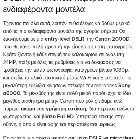
ενδιαφέροντα μοντέλα
Έχοντας πει όλα αυτά, λοιπόν, τι θα έλεγες να δούμε μερικά
από τα πιο ενδιαφέροντα μοντέλα της αγοράς σήμερα; Θα
entry-level DSLR
Canon 2000D
ξεκινήσουμε με μία
, την
,
που θα κάνει πολύ προσιτή την είσοδό σου στη φωτογραφία.
Κράτα ζωντανή κάθε στιγμή του καλοκαιριού σε ανάλυση
24MP, παίξε με όλες τις ρυθμίσεις για να δοκιμάσεις να
τραβήξεις την τέλεια φωτογραφία, κατάγραψε βίντεο 1080p,
και στείλε το υλικό στο κινητό μέσω Wi-Fi και Bluetooth. Για
Sony
μεγαλύτερη ευελιξία κινήσεων τσέκαρε την mirrorless
α6000
. Το μέγεθός της είναι πολύ μικρό παρότι έχει το ίδιο
μέγεθος αισθητήρα με την Canon που μόλις είδαμε, ενώ
ακόμα πιο γρήγορη εστίαση
παρέχει
, ίδια περίπου ανάλυση
βίντεο Full HD
φωτογραφίας, και
. Υπερτερεί επίσης στην
οθόνη, η οποία είναι αφής και περιστρέφεται μερικώς.
DSLR vs mirrorless
Ποιος είναι για σένα ο νικητής στη μάχη
.