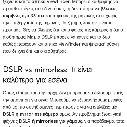
οπτικό viewfinder
ξεχνάμε και το
. Μπορεί ο καθρέφτης να
βλέπεις
προσθέτει όγκο, σου δίνει όμως τη δυνατότητα να
ακριβώς ό,τι βλέπει και ο φακός
της μηχανής σου, χωρίς
την επεξεργασία της μηχανής. Το ζήτημα, λοιπόν, είναι τι
προτιμάς. Θες να βλέπεις ό,τι και ο φακός της κάμερας ή ό,τι ο
αισθητήρας; Με μία DSLR μπορείς να κάνεις και τα δύο,
καθώς παρέχουν και οπτικό viewfinder και ψηφιακή οθόνη
που δείχνει ό,τι και ο αισθητήρας.
DSLR vs mirrorless: Τι είναι
καλύτερο για εσένα
Όπως είπαμε και στην αρχή, δεν μπορούμε να δώσουμε εμείς
την απάντηση για σένα. Μπορούμε να εξερευνήσουμε μερικές
από τις πιο συνηθισμένες περιπτώσεις για να επιλέξεις μία
DSLR ή mirrorless κάμερα
όμως. Αν προβληματίζεσαι γιατί
DSLR ή mirrorless για γάμους
ψάχνεις
, για παράδειγμα, τότε